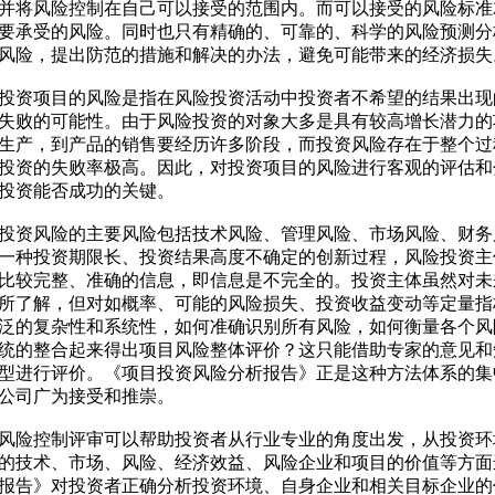
并将风险控制在自己可以接受的范围内。而可以接受的风险标准
要承受的风险。同时也只有精确的、可靠的、科学的风险预测分
风险，提出防范的措施和解决的办法，避免可能带来的经济损失
投资项目的风险是指在风险投资活动中投资者不希望的结果出现
失败的可能性。由于风险投资的对象大多是具有较高增长潜力的
生产，到产品的销售要经历许多阶段，而投资风险存在于整个过
投资的失败率极高。因此，对投资项目的风险进行客观的评估和
投资能否成功的关键。
投资风险的主要风险包括技术风险、管理风险、市场风险、财务
一种投资期限长、投资结果高度不确定的创新过程，风险投资主
比较完整、准确的信息，即信息是不完全的。投资主体虽然对未
所了解，但对如概率、可能的风险损失、投资收益变动等定量指
泛的复杂性和系统性，如何准确识别所有风险，如何衡量各个风
统的整合起来得出项目风险整体评价？这只能借助专家的意见和
型进行评价。《项目投资风险分析报告》正是这种方法体系的集
公司广为接受和推崇。
风险控制评审可以帮助投资者从行业专业的角度出发，从投资环
的技术、市场、风险、经济效益、风险企业和项目的价值等方面
报告》对投资者正确分析投资环境、自身企业和相关目标企业的