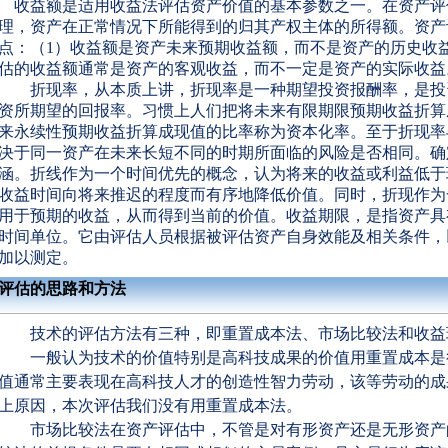
收益额是适用收益法评估资产价值的基本参数之一。在资产评
理，资产在正常情况下所能得到的归其产权主体的所得额。资产
点：（
1
）收益额是资产未来预期收益额，而不是资产的历史收
估的收益额通常是资产的客观收益，而不一定是资产的实际收益
折现率，从本质上讲，折现率是一种期望投资报酬率，是投
资所期望的回报率。习惯上人们把将未来有限期限预期收益折算
来永续性预期收益折算成现值的比率称为资本化率。至于折现率
决于同一资产在未来长短不同的时期所面临的风险是否相同。确
涵。折线作为一个时间优先的概念，认为将来的收益或利益低于
收益时间向将来推迟的程度而有序地降低价值。同时，折现作为
用于预期的收益，从而得到当前的价值。收益期限，是指资产具
时间单位。它由评估人员根据被评估资产自身效能及相关条件，
加以测定。
评估的思路和方法
技术的评估方法有三种，即重置成本法、市场比较法和收益
一般认为技术的价值特别是高科技成果的价值用重置成本是
值通常主要表现在高科技人才的创造性智力劳动，该等劳动的成
上原因，本次评估我们没有用重置成本法。
市场比较法在资产评估中，不管是对有形资产还是无形资产