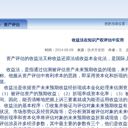
您的当前位置
资产评估
收益法在知识产权评估中应用
时间：
2014-06-09
来源：
技术开发部
作者：
无
资产评估的收益法又称收益还原法或收益本金化法，是国际
收益法，是指通过估测被评估资产未来预期收益的现值，来
称。他服从资产评估中将利求本的思路，即采用资本化和折现的
值。
收益法是依据资产未来预期收益经折现或本金化处理来估测资
（
1
）被评估资产的预期收益；（
2
）折现率或资本化率；（
3
）
间。因此，能否清晰地把握上诉三要素就成为能否运用收益法的
收益法的基本程序：①收集并验证与评估对象未来预期收益有
状况、市场形势以及经营风险等；②分析测算被评估对象的未来
用折现率和资本化率将评估对象的未来预期收益折算成现值；⑤
评估涉及许多经济参数，其中最主要的参数有三个，他们是收益